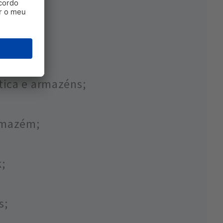
tica e armazéns;
rmazém;
;
s;