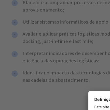
Planear e acompanhar processos de inv
aprovisionamento;
Utilizar sistemas informáticos de apoio 
Avaliar e aplicar práticas logísticas m
docking, just-in-time e last mile;
Interpretar indicadores de desempenho 
eficiência das operações logísticas;
Identificar o impacto das tecnologias d
nas cadeias de abastecimento.