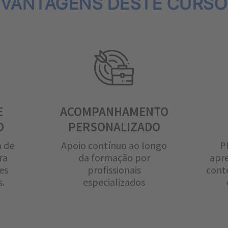
VANTAGENS DESTE CURSO
E
ACOMPANHAMENTO
O
PERSONALIZADO
a de
Apoio contínuo ao longo
P
ra
da formação por
apr
es
profissionais
cont
s.
especializados