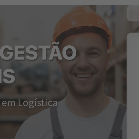
 GESTÃO
NS
 em Logística