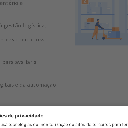
entário e
à gestão logística;
odernas como cross
para avaliar a
igitais e da automação