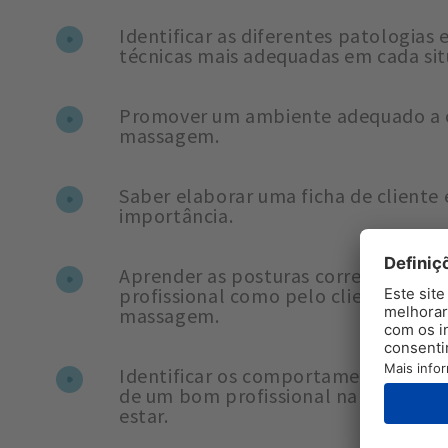
Identificar as diferentes patologias e
técnicas mais adequadas em cada sit
Promover um ambiente adequado a c
massagem.
Saber elaborar uma ficha de cliente 
importância.
Aprender as posturas corretas a ado
profissional como pelo cliente, dura
massagem.
Identificar os comportamentos e as 
de um bom profissional na área das
estar.