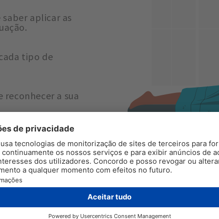
 saber aplicar as
uação.
ada tipo de
e reconhecer a sua
tar tanto pelo
nte a realização da
atitudes esperados
 massagens e bem-