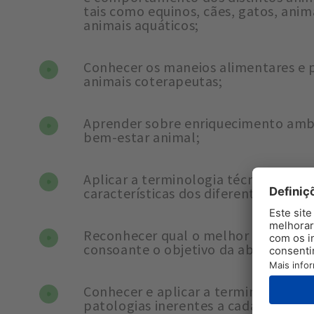
tais como equinos, cães, gatos, anim
animais aquáticos;
Conhecer os maneios alimentares e p
animais coterapeutas;
Aprender sobre enriquecimento ambi
bem-estar animal;
Aplicar a terminologia técnica assoc
características dos diferentes animai
Reconhecer qual o melhor animal c
consoante o objetivo da abordagem
Conhecer e aplicar a terminologia té
patologias inerentes a cada utente/