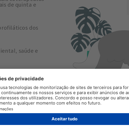
ais de quinta e
rofiláticos dos
ental, saúde e
iada às
s;
oterapeuta
;
cnica associada às
participante;