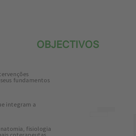
OBJECTIVOS
ntervenções
s seus fundamentos
ue integram a
anatomia, fisiologia
ais coterapeutas