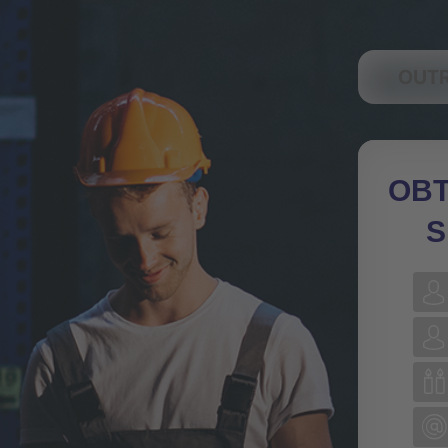
OUT
OB
S