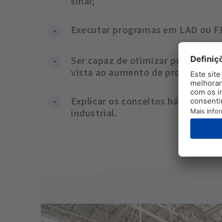
sinal;
Executar programas em LAD ou F
Ser capaz de otimizar programas 
vista ao aumento de produtivida
Explicar os conceitos básicos da 
industrial.