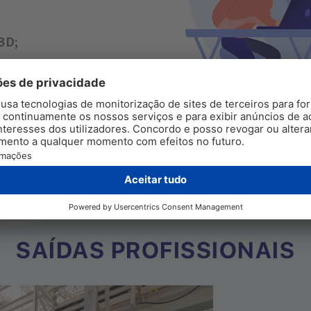
BD;
de automação, com
de;
automatização
SAÍDAS PROFISSIONAIS