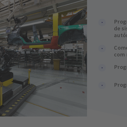
Prog
de s
auto
Come
com 
Prog
Prog