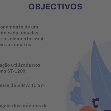
OBJECTIVOS
cionamento de um
ando cada uma das
ar os elementos mais
om autómatos
̧ão utilizada nos
ns S7-1200;
dware do SIMATIC S7-
agem dos módulos de