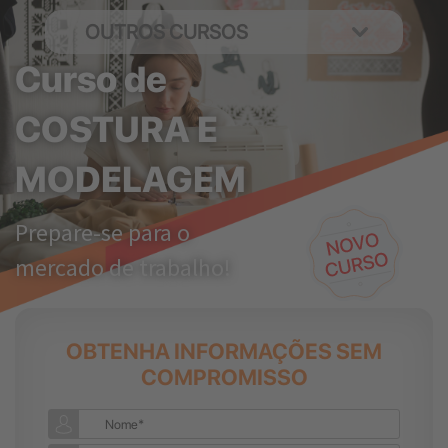
OUTROS CURSOS
Curso de
COSTURA E
MODELAGEM
Prepare-se para o
mercado de trabalho!
OBTENHA INFORMAÇÕES SEM
COMPROMISSO